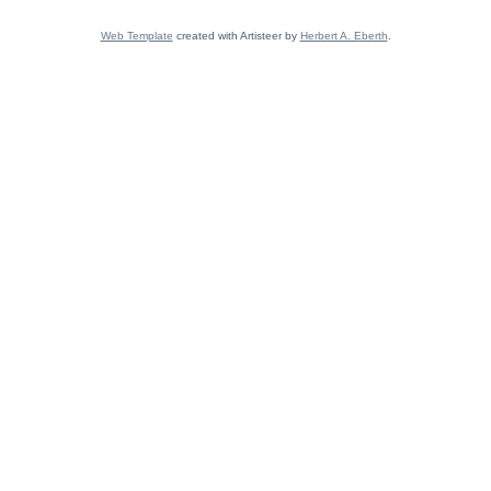
Web Template
created with Artisteer by
Herbert A. Eberth
.